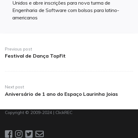
Unidos e abre inscrições para nova turma de
Engenharia de Software com bolsas para latino-
americanos
Navegação
de
Previous post
Festival de Dança TopFit
Previous
Post
post:
Next post
Aniversário de 1 ano do Espaço Laurinha Joias
Next
post:
Copyright © 2009-2024 | ClickREC