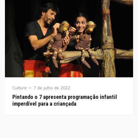
Category
Posted
Cultura
7 de julho de 2022
on
Pintando o 7 apresenta programação infantil
imperdível para a criançada