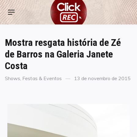
Skip
ClickREC
to
Menu
content
Mostra resgata história de Zé
de Barros na Galeria Janete
Costa
Categories
Posted
Shows, Festas & Eventos
13 de novembro de 2015
on