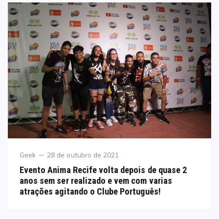
Category
Posted
Geek
28 de outubro de 2021
on
Evento Anima Recife volta depois de quase 2
anos sem ser realizado e vem com varias
atrações agitando o Clube Português!