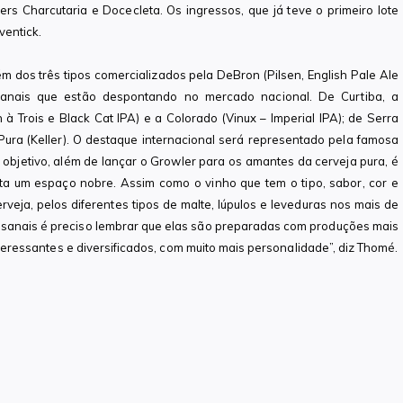
rs Charcutaria e Docecleta. Os ingressos, que já teve o primeiro lote
ventick.
 dos três tipos comercializados pela DeBron (Pilsen, English Pale Ale
sanais que estão despontando no mercado nacional. De Curtiba, a
à Trois e Black Cat IPA) e a Colorado (Vinux – Imperial IPA); de Serra
ura (Keller). O destaque internacional será representado pela famosa
bjetivo, além de lançar o Growler para os amantes da cerveja pura, é
puta um espaço nobre. Assim como o vinho que tem o tipo, sabor, cor e
eja, pelos diferentes tipos de malte, lúpulos e leveduras nos mais de
esanais é preciso lembrar que elas são preparadas com produções mais
interessantes e diversificados, com muito mais personalidade”, diz Thomé.