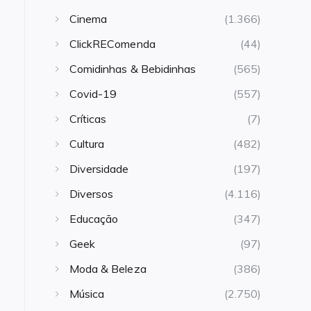
Cinema
(1.366)
ClickREComenda
(44)
Comidinhas & Bebidinhas
(565)
Covid-19
(557)
Críticas
(7)
Cultura
(482)
Diversidade
(197)
Diversos
(4.116)
Educação
(347)
Geek
(97)
Moda & Beleza
(386)
Música
(2.750)