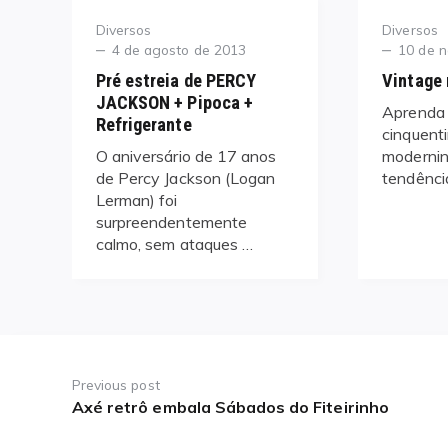
Category
Category
Diversos
Diversos
Posted
Posted
4 de agosto de 2013
10 de 
on
on
Pré estreia de PERCY
Vintage 
JACKSON + Pipoca +
Aprenda a
Refrigerante
cinquenti
O aniversário de 17 anos
modernin
de Percy Jackson (Logan
tendênci
Lerman) foi
surpreendentemente
calmo, sem ataques …
Navegação
de
Previous post
Axé retrô embala Sábados do Fiteirinho
Previous
Post
post: