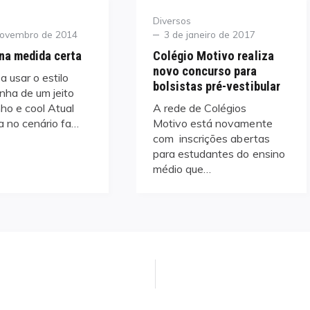
Category
Diversos
Posted
novembro de 2014
3 de janeiro de 2017
on
na medida certa
Colégio Motivo realiza
novo concurso para
 usar o estilo
bolsistas pré-vestibular
nha de um jeito
ho e cool Atual
A rede de Colégios
a no cenário fa…
Motivo está novamente
com inscrições abertas
para estudantes do ensino
médio que…
Next
post: