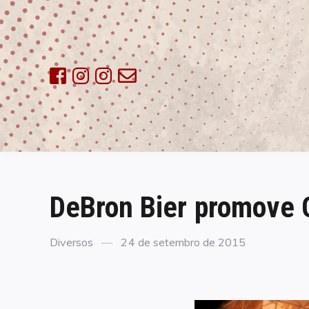
Skip
to
content
DeBron Bier promove 
Categories
Posted
Diversos
24 de setembro de 2015
on