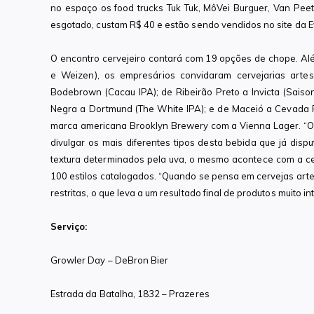
no espaço os food trucks Tuk Tuk, MôVei Burguer, Van Peete
esgotado, custam R$ 40 e estão sendo vendidos no site da E
O encontro cervejeiro contará com 19 opções de chope. Além
e Weizen), os empresários convidaram cervejarias arte
Bodebrown (Cacau IPA); de Ribeirão Preto a Invicta (Saison 
Negra a Dortmund (The White IPA); e de Maceió a Cevada P
marca americana Brooklyn Brewery com a Vienna Lager. “O o
divulgar os mais diferentes tipos desta bebida que já dis
textura determinados pela uva, o mesmo acontece com a cerv
100 estilos catalogados. “Quando se pensa em cervejas art
restritas, o que leva a um resultado final de produtos muito 
Serviço:
Growler Day – DeBron Bier
Estrada da Batalha, 1832 – Prazeres