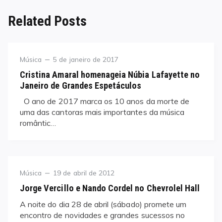
Related Posts
Category
Posted
Música
5 de janeiro de 2017
on
Cristina Amaral homenageia Núbia Lafayette no
Janeiro de Grandes Espetáculos
O ano de 2017 marca os 10 anos da morte de
uma das cantoras mais importantes da música
romântic…
Category
Posted
Música
19 de abril de 2012
on
Jorge Vercillo e Nando Cordel no Chevrolel Hall
A noite do dia 28 de abril (sábado) promete um
encontro de novidades e grandes sucessos no