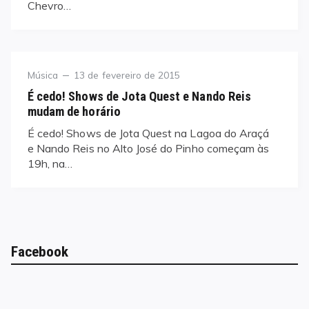
Chevro…
Category
Posted
Música
13 de fevereiro de 2015
on
É cedo! Shows de Jota Quest e Nando Reis
mudam de horário
É cedo! Shows de Jota Quest na Lagoa do Araçá
e Nando Reis no Alto José do Pinho começam às
19h, na…
Facebook