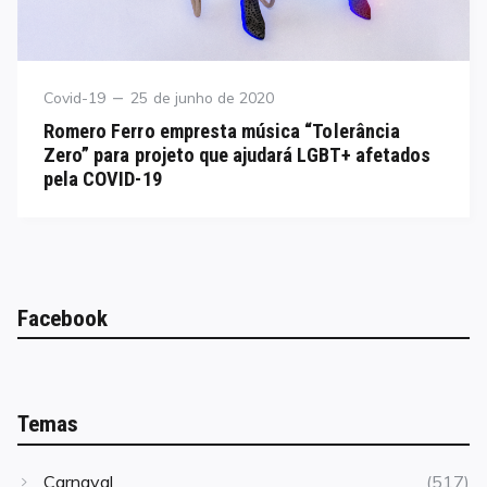
Category
Posted
Covid-19
25 de junho de 2020
on
Romero Ferro empresta música “Tolerância
Zero” para projeto que ajudará LGBT+ afetados
pela COVID-19
Facebook
Temas
Carnaval
(517)