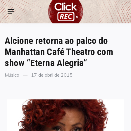
Skip
ClickREC
to
Menu
content
Alcione retorna ao palco do
Manhattan Café Theatro com
show “Eterna Alegria”
Categories
Posted
Música
17 de abril de 2015
on