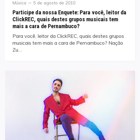
Category
Posted
Música
5 de agosto de 2010
on
Participe da nossa Enquete: Para você, leitor da
ClickREC, quais destes grupos musicais tem
mais a cara de Pernambuco?
Para você, leitor da ClickREC, quais destes grupos
musicais tem mais a cara de Pernambuco? Nação
Zu…