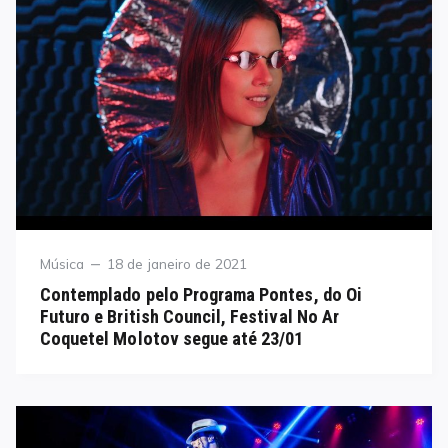
Category
Posted
Música
18 de janeiro de 2021
on
Contemplado pelo Programa Pontes, do Oi
Futuro e British Council, Festival No Ar
Coquetel Molotov segue até 23/01