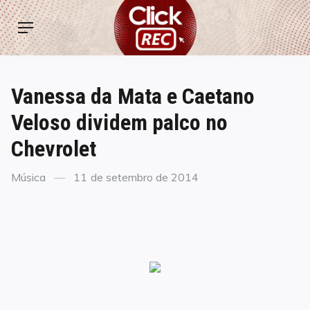
Skip
ClickREC
to
Menu
content
Vanessa da Mata e Caetano
Veloso dividem palco no
Chevrolet
Categories
Posted
Música
11 de setembro de 2014
on