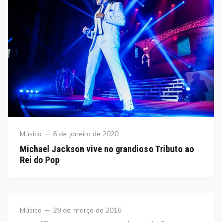
Category
Posted
Música
6 de janeiro de 2020
on
Michael Jackson vive no grandioso Tributo ao
Rei do Pop
Category
Posted
Música
29 de março de 2016
on