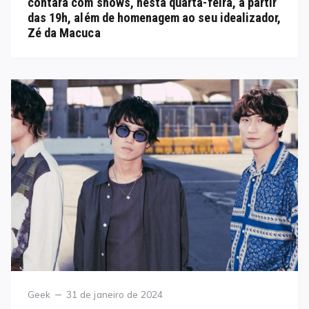
contará com shows, nesta quarta-feira, a partir
das 19h, além de homenagem ao seu idealizador,
Zé da Macuca
Category
Posted
Geek
31 de janeiro de 2024
on