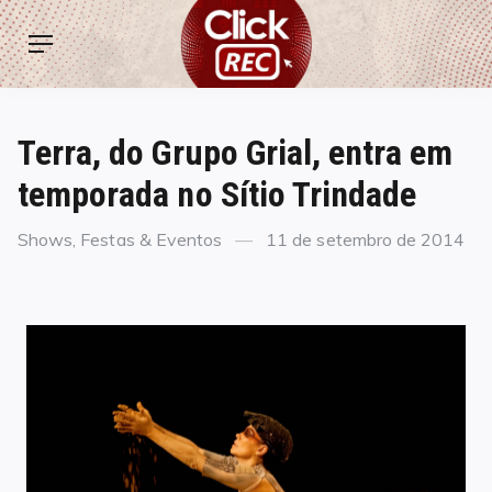
Skip
ClickREC
to
Menu
content
Terra, do Grupo Grial, entra em
temporada no Sítio Trindade
Categories
Posted
Shows, Festas & Eventos
11 de setembro de 2014
on