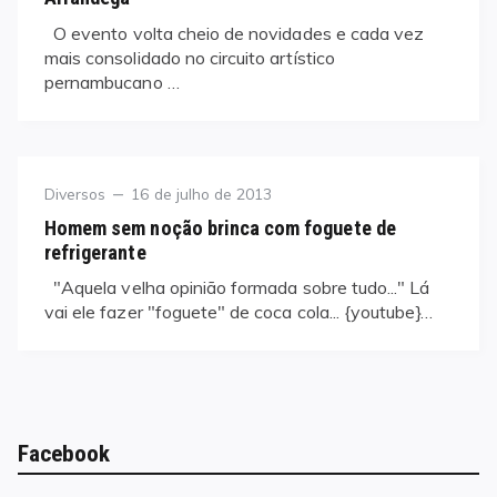
O evento volta cheio de novidades e cada vez
mais consolidado no circuito artístico
pernambucano …
Category
Posted
Diversos
16 de julho de 2013
on
Homem sem noção brinca com foguete de
refrigerante
"Aquela velha opinião formada sobre tudo..." Lá
vai ele fazer "foguete" de coca cola... {youtube}…
Facebook