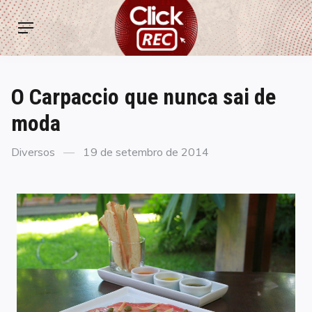
Skip
ClickREC
to
Menu
content
O Carpaccio que nunca sai de
moda
Categories
Posted
Diversos
19 de setembro de 2014
on