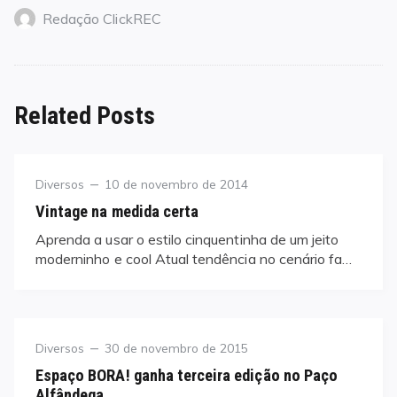
Redação ClickREC
Related Posts
Category
Posted
Diversos
10 de novembro de 2014
on
Vintage na medida certa
Aprenda a usar o estilo cinquentinha de um jeito
moderninho e cool Atual tendência no cenário fa…
Category
Posted
Diversos
30 de novembro de 2015
on
Espaço BORA! ganha terceira edição no Paço
Alfândega