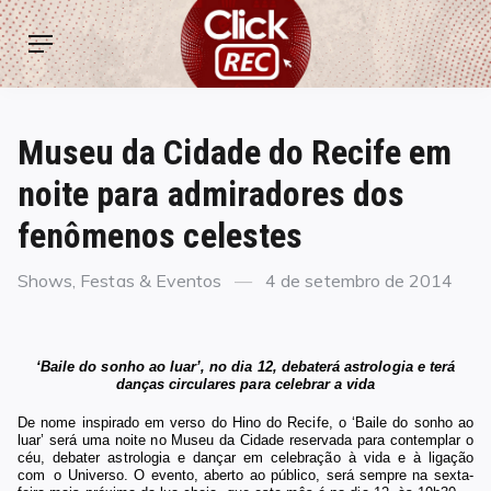
Skip
ClickREC
to
Menu
content
Museu da Cidade do Recife em
noite para admiradores dos
fenômenos celestes
Categories
Posted
Shows, Festas & Eventos
4 de setembro de 2014
on
‘Baile do sonho ao luar’, no dia 12, debaterá astrologia e terá
danças circulares para celebrar a
vida
De nome inspirado em verso do Hino do Recife, o ‘Baile do sonho ao
luar’ será uma noite no Museu da Cidade reservada para contemplar o
céu, debater astrologia e dançar em celebração à vida e à ligação
com o Universo. O evento, aberto ao público, será sempre na sexta-