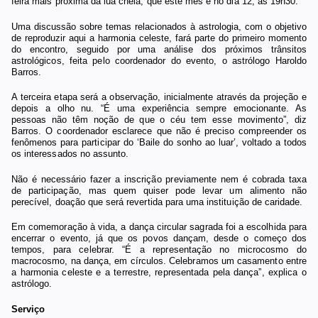
feira mais próxima da lua cheia, que este mês é no dia 12, às 19h30.
Uma discussão sobre temas relacionados à astrologia, com o objetivo
de reproduzir aqui a harmonia celeste, fará parte do primeiro momento
do encontro,
seguido
por uma análise dos próximos trânsitos
astrológicos, feita pelo coordenador do evento, o astrólogo Haroldo
Barros.
A terceira etapa será a observação, inicialmente através da projeção e
depois a olho nu. “É uma experiência sempre emocionante. As
pessoas não têm noção de que o céu tem esse movimento”, diz
Barros. O coordenador esclarece que não é preciso compreender os
fenômenos para participar do ‘Baile do sonho ao luar’, voltado a todos
os interessados no assunto.
Não é necessário fazer a inscrição previamente nem é cobrada taxa
de participação, mas quem quiser pode levar um alimento não
perecível, doação que será revertida para uma instituição de caridade.
Em comemoração à vida, a dança circular sagrada foi
a
escolhida para
encerrar o evento, já que os povos dançam, desde o começo dos
tempos, para celebrar. “É a representação no microcosmo do
macrocosmo, na dança, em círculos. Celebramos um casamento entre
a harmonia celeste e a terrestre, representada pela dança”, explica o
astrólogo.
Serviço