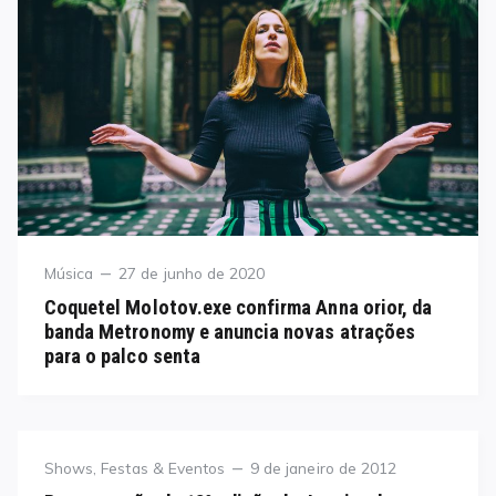
Category
Posted
Música
27 de junho de 2020
on
Coquetel Molotov.exe confirma Anna orior, da
banda Metronomy e anuncia novas atrações
para o palco senta
Category
Posted
Shows, Festas & Eventos
9 de janeiro de 2012
on