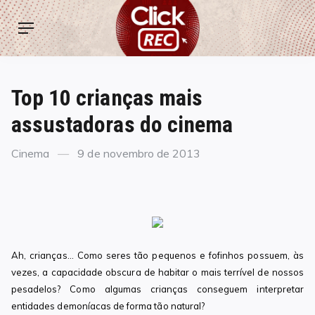
Skip
ClickREC
to
Menu
content
Top 10 crianças mais
assustadoras do cinema
Categories
Posted
Cinema
9 de novembro de 2013
on
Ah, crianças… Como seres tão pequenos e fofinhos possuem, às
vezes, a capacidade obscura de habitar o mais terrível de nossos
pesadelos? Como algumas crianças conseguem interpretar
entidades demoníacas de forma tão natural?