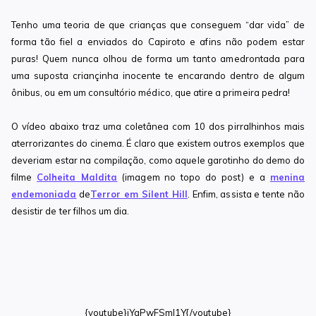
Tenho uma teoria de que crianças que conseguem “dar vida” de
forma tão fiel a enviados do Capiroto e afins não podem estar
puras! Quem nunca olhou de forma um tanto amedrontada para
uma suposta criançinha inocente te encarando dentro de algum
ônibus, ou em um consultório médico, que atire a primeira pedra!
O vídeo abaixo traz uma coletânea com 10 dos pirralhinhos mais
aterrorizantes do cinema. É claro que existem outros exemplos que
deveriam estar na compilação, como aquele garotinho do demo do
filme
Colheita Maldita
(imagem no topo do post) e a
menina
endemoniada
de
Terror em Silent Hill
. Enfim, assista e tente não
desistir de ter filhos um dia.
{youtube}jYgPwFSmI1Y{/youtube}