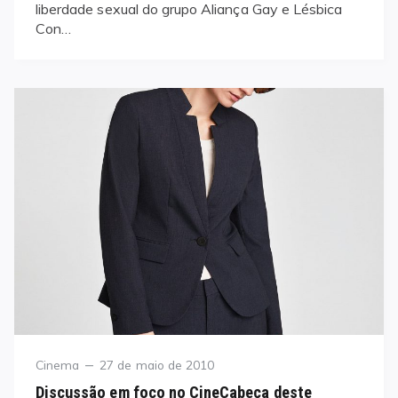
liberdade sexual do grupo Aliança Gay e Lésbica
Con…
Category
Posted
Cinema
27 de maio de 2010
on
Discussão em foco no CineCabeça deste