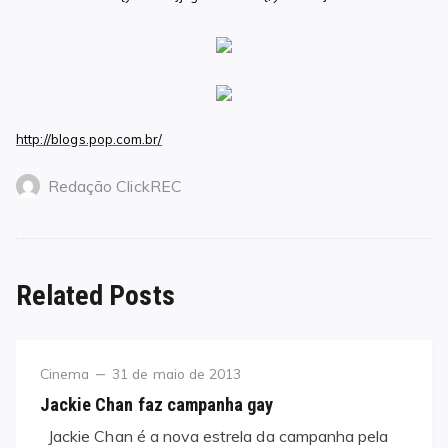
http://blogs.pop.com.br/
Redação ClickREC
Related Posts
Category
Posted
Cinema
31 de maio de 2013
on
Jackie Chan faz campanha gay
Jackie Chan é a nova estrela da campanha pela