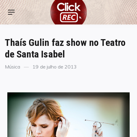
Skip
ClickREC
to
Menu
content
Thaís Gulin faz show no Teatro
de Santa Isabel
Categories
Posted
Música
19 de julho de 2013
on