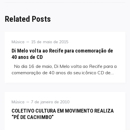
Related Posts
Category
Posted
Música
15 de maio de 2015
on
Di Melo volta ao Recife para comemoração de
40 anos de CD
No dia 16 de maio, Di Melo volta ao Recife para a
comemoração de 40 anos do seu icônico CD de…
Category
Posted
Música
7 de janeiro de 2010
on
COLETIVO CULTURA EM MOVIMENTO REALIZA
“PÉ DE CACHIMBO”