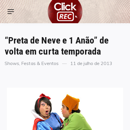
Skip
ClickREC
to
Menu
content
“Preta de Neve e 1 Anão” de
volta em curta temporada
Categories
Posted
Shows, Festas & Eventos
11 de julho de 2013
on