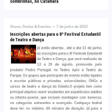
sombrinhas, no Catamarã
Category
Posted
Shows, Festas & Eventos
7 de junho de 2010
on
Inscrições abertas para o 8º Festival Estudantil
de Teatro e Dança
Já estão abertas , até o dia 11 de junho,
as inscrições para o 8º Festivak Estudantil
de Teatro e Dança, que será realizado de
12 a 29 de agosto, promovido pelo
produtor Pedro Portugal, no Teatro Aplo e Teatro do
Parque. Os grupos que participam do evento estão ligados
a escolas públicas e privadas, universidades, ONGs e
cursos de teatro e dança do Estado.
O projeto tem como
principal objetivo reunir esudantes em espetáculos adultos
ou infanto-juvenis, que incluam montagem com bonecos,
na categorias estreantes e avançado. Cadapeça teatral
deve ter, no máximo, 60 minutos de duração. Já para a