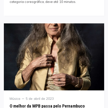
categoria coreográfica, deve até 10 minutos.
Category
Posted
Música
5 de abril de 2023
on
O melhor da MPB passa pelo Pernambuco