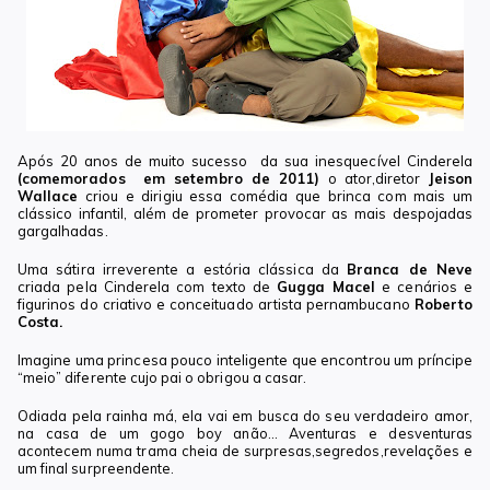
Após 20 anos de muito sucesso da sua inesquecível Cinderela
(comemorados em setembro de 2011)
o ator,diretor
Jeison
Wallace
criou e dirigiu essa comédia que brinca com mais um
clássico infantil, além de prometer provocar as mais despojadas
gargalhadas.
Uma sátira irreverente a estória clássica da
Branca de Neve
criada pela Cinderela com texto de
Gugga Macel
e cenários e
figurinos do criativo e conceituado artista pernambucano
Roberto
Costa.
Imagine uma princesa pouco inteligente que encontrou um príncipe
“meio” diferente cujo pai o obrigou a casar.
Odiada pela rainha má, ela vai em busca do seu verdadeiro amor,
na casa de um gogo boy anão… Aventuras e desventuras
acontecem numa trama cheia de surpresas,segredos,revelações e
um final surpreendente.