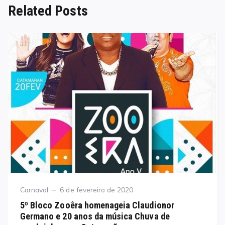
Related Posts
Category
Posted
Carnaval
6 de fevereiro de 2020
on
5º Bloco Zooêra homenageia Claudionor
Germano e 20 anos da música Chuva de