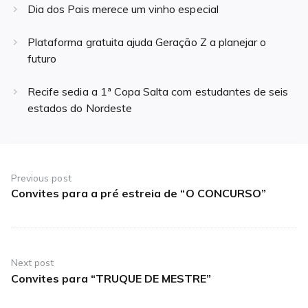
Dia dos Pais merece um vinho especial
Plataforma gratuita ajuda Geração Z a planejar o
futuro
Recife sedia a 1ª Copa Salta com estudantes de seis
estados do Nordeste
Navegação
de
Previous post
Convites para a pré estreia de “O CONCURSO”
Previous
Post
post:
Next post
Convites para “TRUQUE DE MESTRE”
Next
post: