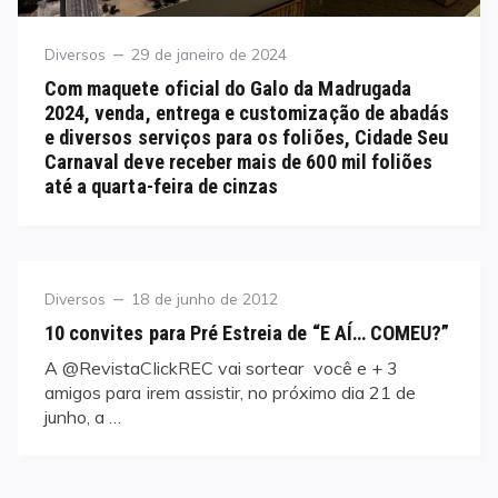
Category
Posted
Diversos
29 de janeiro de 2024
on
Com maquete oficial do Galo da Madrugada
2024, venda, entrega e customização de abadás
e diversos serviços para os foliões, Cidade Seu
Carnaval deve receber mais de 600 mil foliões
até a quarta-feira de cinzas
Category
Posted
Diversos
18 de junho de 2012
on
10 convites para Pré Estreia de “E AÍ… COMEU?”
A @RevistaClickREC vai sortear você e + 3
amigos para irem assistir, no próximo dia 21 de
junho, a …