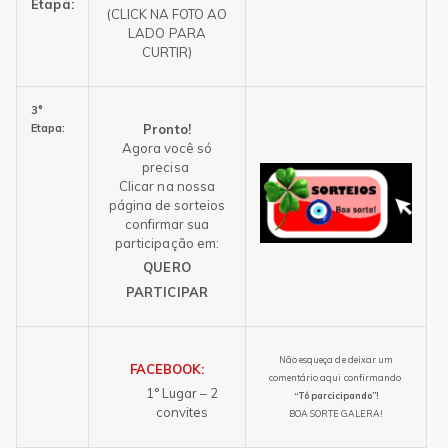
Etapa:
(CLICK NA FOTO AO
LADO PARA
CURTIR)
3°
Etapa:
Pronto!
Agora você só
precisa
Clicar na nossa
página de sorteios
confirmar sua
participação em:
QUERO
PARTICIPAR
Não esqueça de deixar um
FACEBOOK
:
comentário aqui confirmando
1° Lugar – 2
“Tô parcicipando”!
convites
BOA SORTE GALERA!