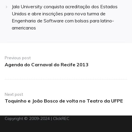
Jala University conquista acreditação dos Estados
Unidos e abre inscrições para nova turma de
Engenharia de Software com bolsas para latino-
americanos
Navegação
de
Previous post
Agenda do Carnaval do Recife 2013
Previous
Post
post:
Next post
Toquinho e João Bosco de volta no Teatro da UFPE
Next
post:
Copyright © 2009-2024 | ClickREC