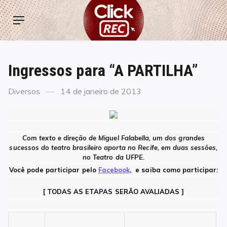
Skip
ClickREC
to
Menu
content
Ingressos para “A PARTILHA”
Categories
Posted
Diversos
14 de janeiro de 2013
on
Com texto e direção de Miguel Falabella, um dos grandes
sucessos do teatro brasileiro aporta no Recife, em duas sessões,
no Teatro da UFPE.
Você pode participar pelo
Facebook
, e saiba como participar:
[ TODAS AS ETAPAS SERÃO AVALIADAS ]