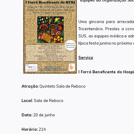
Equipes da Organização Soci
Uma gincana para arrecadar
Tricentenário. Prestes a con
SUS, as equipes médica e adm
típica festa junina no próximo
Serviço
I Forró Beneficente do Hosp
Atração:
Quinteto Sala de Reboco
Local:
Sala de Reboco
Data:
20 de junho
Horário:
21h