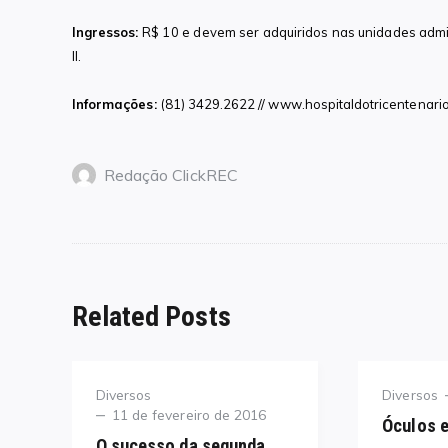
Ingressos:
R$ 10 e devem ser adquiridos nas unidades admin
II.
Informações:
(81) 3429.2622 // www.hospitaldotricentenari
Redação ClickREC
Related Posts
Category
Category
Diversos
Diversos
Posted
11 de fevereiro de 2016
Óculos e
on
O sucesso da segunda