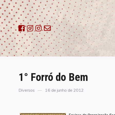
Skip
to
content
1° Forró do Bem
Categories
Posted
Diversos
16 de junho de 2012
on