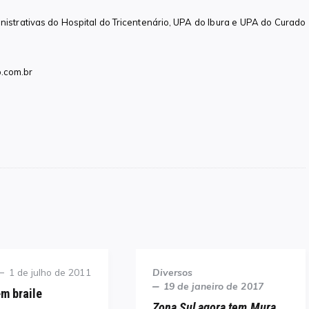
istrativas do Hospital do Tricentenário, UPA do Ibura e UPA do Curado
o.com.br
Posted
Category
1 de julho de 2011
Diversos
on
Posted
19 de janeiro de 2017
m braile
on
Zona Sul agora tem Mura