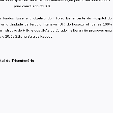
al do Hospital do Tricentenário realizam ação para arrecadar fundos
para conclusão da UTI.
 fundos. Esse é o objetivo do I Forró Beneficente do Hospital do
cluir a Unidade de Terapia Intensiva (UTI) do hospital olindense 100%
inistrativa do HTRI e das UPAs do Curado II e Ibura irão promover uma
 dia 20, às 21h, na Sala de Reboco.
ital do Tricentenário