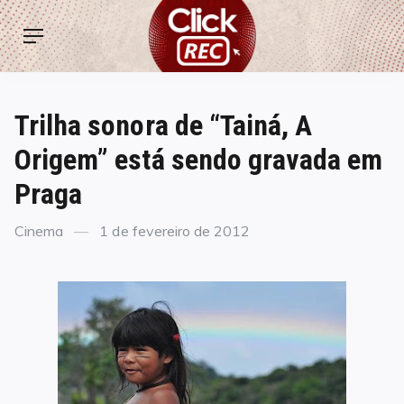
Skip
ClickREC
to
Menu
content
Trilha sonora de “Tainá, A
Origem” está sendo gravada em
Praga
Categories
Posted
Cinema
1 de fevereiro de 2012
on