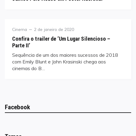
Category
Posted
Cinema
2 de janeiro de 2020
on
Confira o trailer de ‘Um Lugar Silencioso –
Parte II’
Sequência de um dos maiores sucessos de 2018
com Emily Blunt e John Krasinski chega aos
cinemas do B…
Facebook