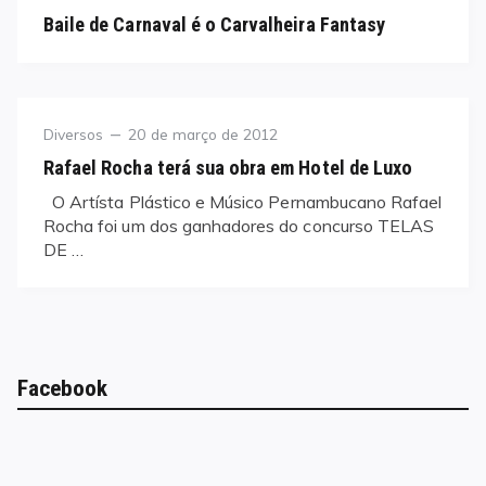
on
Baile de Carnaval é o Carvalheira Fantasy
Category
Posted
Diversos
20 de março de 2012
on
Rafael Rocha terá sua obra em Hotel de Luxo
O Artísta Plástico e Músico Pernambucano Rafael
Rocha foi um dos ganhadores do concurso TELAS
DE …
Facebook