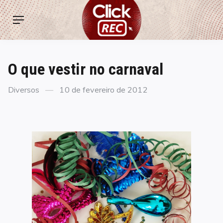
Skip
ClickREC
to
Menu
content
O que vestir no carnaval
Categories
Posted
Diversos
10 de fevereiro de 2012
on