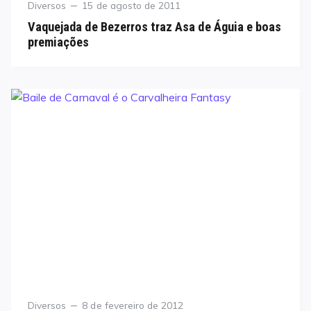
Category
Posted
Diversos
15 de agosto de 2011
on
Vaquejada de Bezerros traz Asa de Águia e boas
premiações
Category
Posted
Diversos
8 de fevereiro de 2012