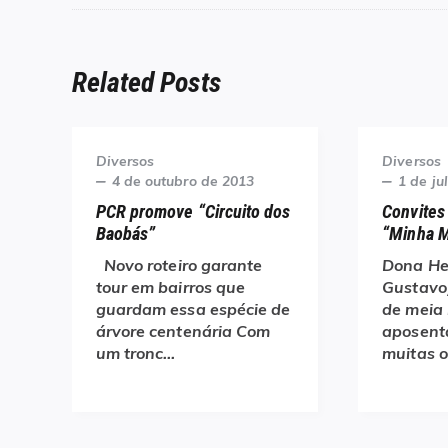
Related Posts
Category
Category
Diversos
Diversos
Posted
Posted
4 de outubro de 2013
1 de ju
on
on
PCR promove “Circuito dos
Convites
Baobás”
“Minha 
Novo roteiro garante
Dona He
tour em bairros que
Gustavo
guardam essa espécie de
de meia 
árvore centenária Com
aposent
um tronc…
muitas 