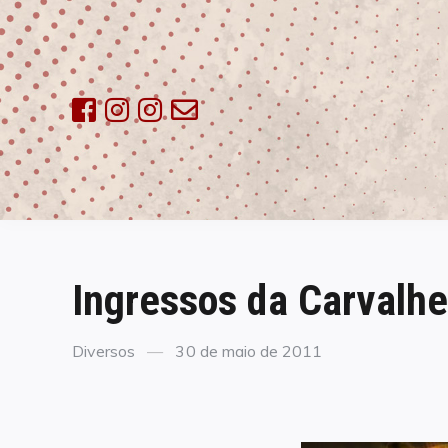
Skip
to
content
Ingressos da Carvalhe
Categories
Posted
Diversos
30 de maio de 2011
on