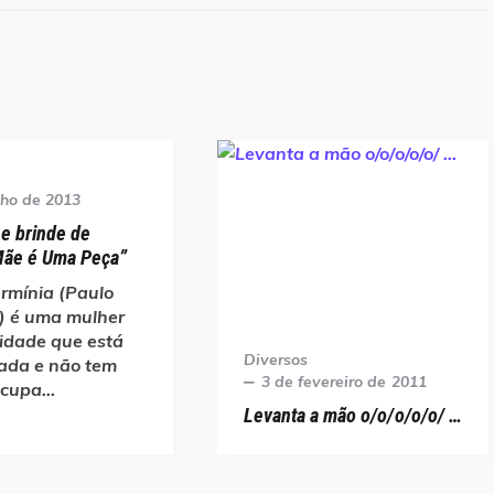
lho de 2013
 e brinde de
Mãe é Uma Peça”
rmínia (Paulo
) é uma mulher
idade que está
Category
Diversos
ada e não tem
Posted
3 de fevereiro de 2011
ocupa…
on
Levanta a mão o/o/o/o/o/ …