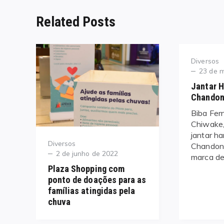
Related Posts
Category
Diversos
Posted
23 de 
on
Jantar 
Chandon
Biba Fer
Chiwake,
jantar h
Category
Diversos
Chandon,
Posted
2 de junho de 2022
marca d
on
Plaza Shopping com
ponto de doações para as
famílias atingidas pela
chuva