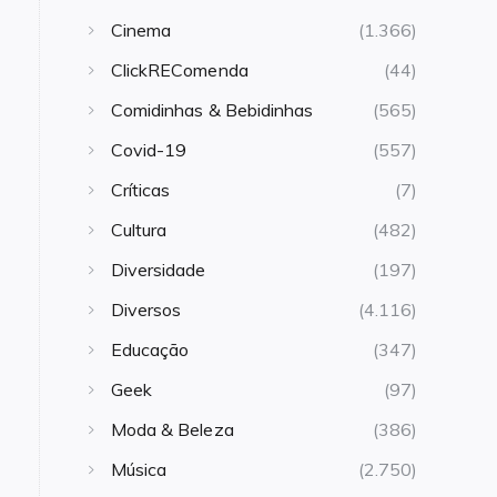
Cinema
(1.366)
ClickREComenda
(44)
Comidinhas & Bebidinhas
(565)
Covid-19
(557)
Críticas
(7)
Cultura
(482)
Diversidade
(197)
Diversos
(4.116)
Educação
(347)
Geek
(97)
Moda & Beleza
(386)
Música
(2.750)