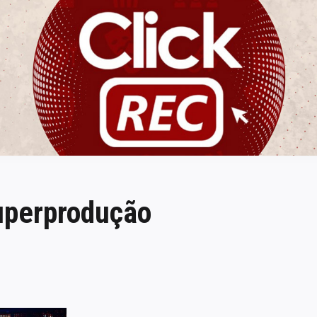
ClickREC
uperprodução