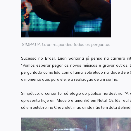
SIMPATIA Luan respondeu todas as perguntas
Sucesso no Brasil, Luan Santana já pensa na carreira in
“Vamos esperar pegar as novas músicas e gravar outras, t
perguntado como lida com a fama, sobretudo na idade dele (
o momento que, para ele, é a realização de um sonho.
Simpático, o cantor foi só elogio ao público nordestino. “A
apresenta hoje em Maceió e amanhã em Natal. Os fãs recif
só em outubro, no Chevrolet, mas ainda não tem data definid