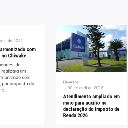
maio de 2014
Harmonizado com
 no Chiwake
nandes, do
 realizará um
armonizado com
Category
Diversos
 por proposta da
Posted
30 de abril de 2026
e e…
on
Atendimento ampliado em
maio para auxílio na
declaração do Imposto de
Renda 2026