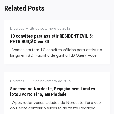
Related Posts
Category
Posted
Diversos
25 de setembro de 2012
on
10 convites para assistir RESIDENT EVIL 5:
RETRIBUIÇÃO em 3D
Vamos sortear 10 convites válidos para assistir o
longa em 3D! Facinho de ganhar! ;D Quer? Você…
Category
Posted
Diversos
12 de novembro de 2015
on
Sucesso no Nordeste, Pegação sem Limites
lotou Porto Fino, em Piedade
Após rodar várias cidades do Nordeste, foi a vez
do Recife conferir o sucesso da festa Pegação …