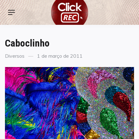
Skip
ClickREC
to
Menu
content
Caboclinho
Categories
Posted
Diversos
1 de março de 2011
on