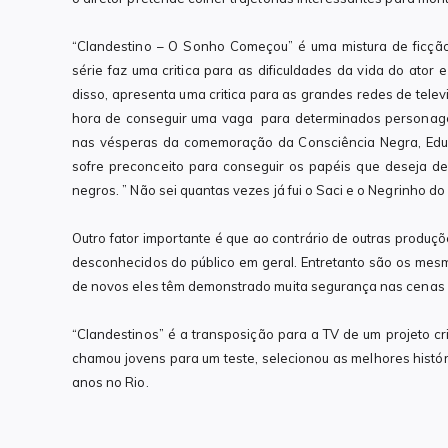
“Clandestino – O Sonho Começou” é uma mistura de ficção,
série faz uma critica para as dificuldades da vida do ator 
disso, apresenta uma critica para as grandes redes de telev
hora de conseguir uma vaga para determinados personagens.
nas vésperas da comemoração da Consciência Negra, Eduar
sofre preconceito para conseguir os papéis que deseja d
negros. ” Não sei quantas vezes já fui o Saci e o Negrinho d
Outro fator importante é que ao contrário de outras produçõ
desconhecidos do público em geral. Entretanto são os mesm
de novos eles têm demonstrado muita segurança nas cenas
“Clandestinos” é a transposição para a TV de um projeto cri
chamou jovens para um teste, selecionou as melhores histó
anos no Rio.