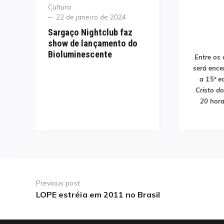
Category
Cultura
Posted
22 de janeiro de 2024
on
Sargaço Nightclub faz
show de lançamento do
Bioluminescente
Entre os 
será ence
a 15ª e
Cristo do
20 hora
Navegação
de
Previous post
LOPE estréia em 2011 no Brasil
Previous
Post
post: