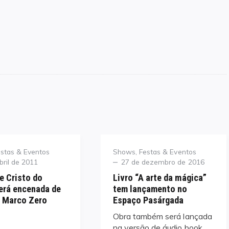
Category
stas & Eventos
Shows, Festas & Eventos
Posted
bril de 2011
27 de dezembro de 2016
on
e Cristo do
Livro “A arte da mágica”
erá encenada de
tem lançamento no
o Marco Zero
Espaço Pasárgada
Obra também será lançada
na versão de áudio book