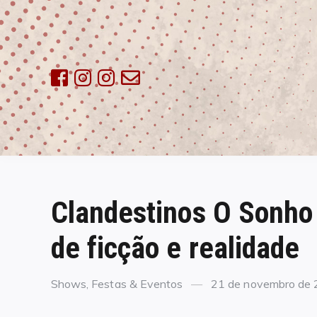
Skip
to
content
Clandestinos O Sonho
de ficção e realidade
Categories
Posted
Shows, Festas & Eventos
21 de novembro de
on