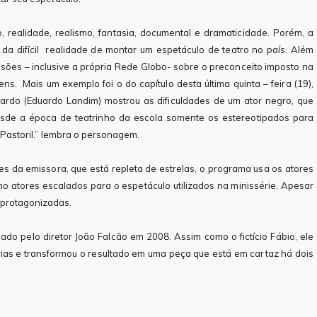
 realidade, realismo, fantasia, documental e dramaticidade. Porém, a
e da difícil realidade de montar um espetáculo de teatro no país. Além
isões – inclusive a própria Rede Globo- sobre o preconceito imposto na
 Mais um exemplo foi o do capítulo desta última quinta – feira (19),
do (Eduardo Landim) mostrou as dificuldades de um ator negro, que
esde a época de teatrinho da escola somente os estereotipados para
o Pastoril.” lembra o personagem.
es da emissora, que está repleta de estrelas, o programa usa os atores
o atores escalados para o espetáculo utilizados na minissérie. Apesar
 protagonizadas.
ado pelo diretor João Falcão em 2008. Assim como o fictício Fábio, ele
rias e transformou o resultado em uma peça que está em cartaz há dois