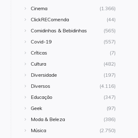
Cinema
(1.366)
ClickREComenda
(44)
Comidinhas & Bebidinhas
(565)
Covid-19
(557)
Críticas
(7)
Cultura
(482)
Diversidade
(197)
Diversos
(4.116)
Educação
(347)
Geek
(97)
Moda & Beleza
(386)
Música
(2.750)