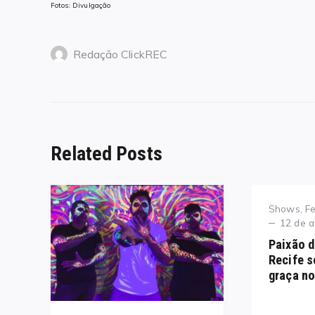
Fotos: Divulgação
Redação ClickREC
Related Posts
Category
Shows, Fe
Posted
12 de a
on
Paixão d
Recife s
graça n