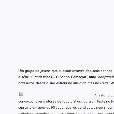
Um grupo de jovens que buscam através dos seus sonhos sa
a série “Clandestinos – O Sonho Começou”, uma adaptaçã
brasileiros desde a sua estréia no inicio do mês na Rede Gl
A história c
convocou jovens atores de todo o Brasil para um teste no R
sua arte em apenas 90 segundos, os candidatos nem imagin
o diretor pretende colher trajetórias interessantes para mon