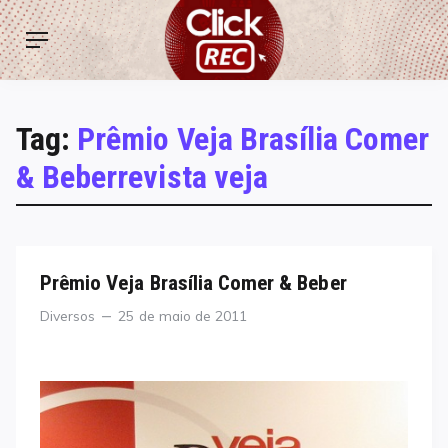
Skip
ClickREC
to
Menu
content
Tag:
Prêmio Veja Brasília Comer
& Beberrevista veja
Prêmio Veja Brasília Comer & Beber
Categories
Posted
Diversos
25 de maio de 2011
on