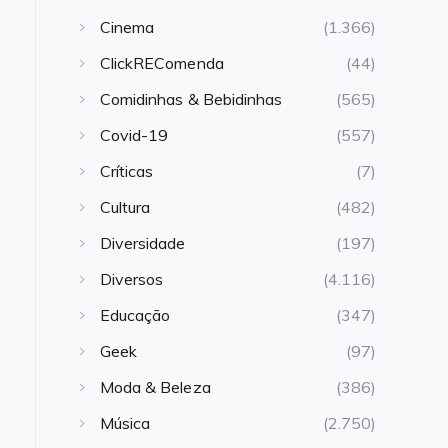
Cinema
(1.366)
ClickREComenda
(44)
Comidinhas & Bebidinhas
(565)
Covid-19
(557)
Críticas
(7)
Cultura
(482)
Diversidade
(197)
Diversos
(4.116)
Educação
(347)
Geek
(97)
Moda & Beleza
(386)
Música
(2.750)