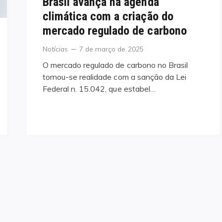
Brasil avança na agenda
climática com a criação do
mercado regulado de carbono
Categories
Posted
Notícias
7 de março de 2025
on
O mercado regulado de carbono no Brasil
tornou-se realidade com a sanção da Lei
Federal n. 15.042, que estabel…