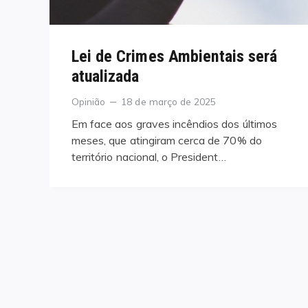
Lei de Crimes Ambientais será
atualizada
Categories
Posted
Opinião
18 de março de 2025
on
Em face aos graves incêndios dos últimos
meses, que atingiram cerca de 70% do
território nacional, o President…