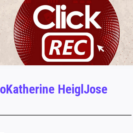
ClickREC
oKatherine HeiglJose