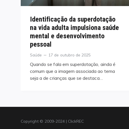
Identificação da superdotação
na vida adulta impulsiona saúde
mental e desenvolvimento
pessoal
Categories
Posted
Saúde
17 de outubro de 2025
on
Quando se fala em superdotação, ainda é
comum que a imagem associada ao tema
seja a de crianças que se destaca…
Copyright © 2009-2024 | ClickREC