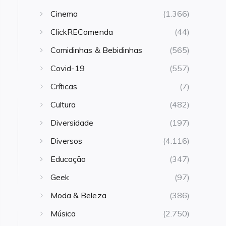
Cinema
(1.366)
ClickREComenda
(44)
Comidinhas & Bebidinhas
(565)
Covid-19
(557)
Críticas
(7)
Cultura
(482)
Diversidade
(197)
Diversos
(4.116)
Educação
(347)
Geek
(97)
Moda & Beleza
(386)
Música
(2.750)