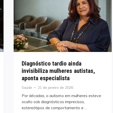
Diagnóstico tardio ainda
invisibiliza mulheres autistas,
aponta especialista
Categories
Posted
Saúde
21 de janeiro de 2026
on
Por décadas, o autismo em mulheres esteve
oculto sob diagnósticos imprecisos,
estereótipos de comportamento e …