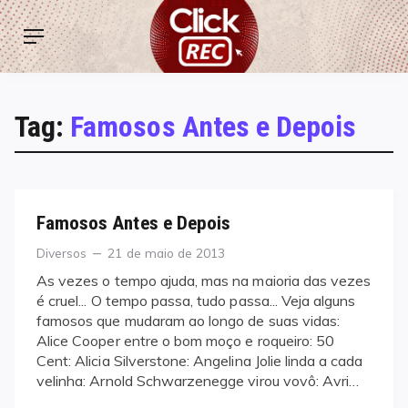
Skip
ClickREC
to
Menu
content
Tag:
Famosos Antes e Depois
Famosos Antes e Depois
Categories
Posted
Diversos
21 de maio de 2013
on
As vezes o tempo ajuda, mas na maioria das vezes
é cruel... O tempo passa, tudo passa... Veja alguns
famosos que mudaram ao longo de suas vidas:
Alice Cooper entre o bom moço e roqueiro: 50
Cent: Alicia Silverstone: Angelina Jolie linda a cada
velinha: Arnold Schwarzenegge virou vovô: Avri…