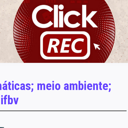
ClickREC
áticas; meio ambiente;
ifbv