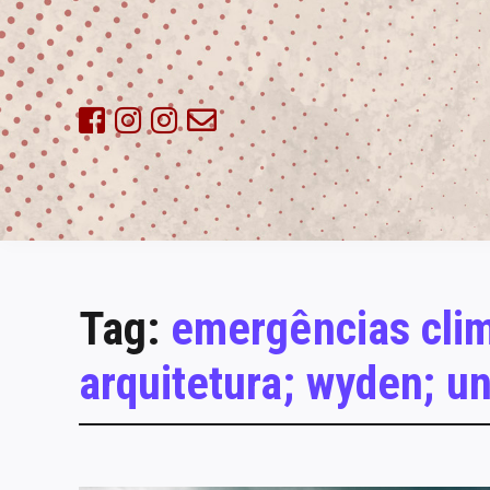
Skip
to
content
Tag:
emergências clim
arquitetura; wyden; un