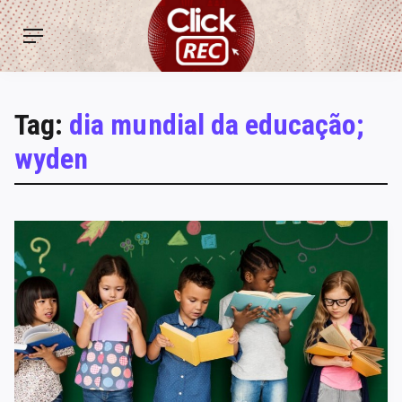
Skip
ClickREC
to
Menu
content
Tag:
dia mundial da educação;
wyden