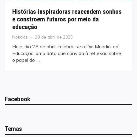
Histórias inspiradoras reacendem sonhos
e constroem futuros por meio da
educação
Categories
Posted
Notícias
28 de abril de 2025
on
Hoje, dia 28 de abril, celebra-se o Dia Mundial da
Educação, uma data que convida à reflexão sobre
o papel do …
Facebook
Temas