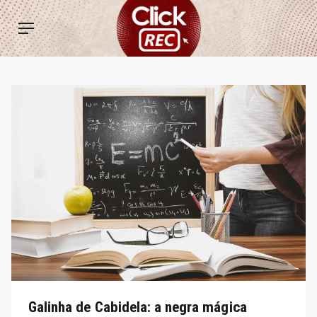
Skip
ClickREC
to
Menu
content
Galinha de Cabidela: a negra mágica