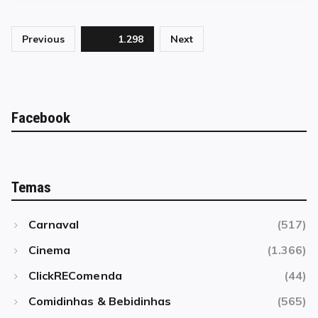
Paginação
Previous
Page
1.298
Next
de
posts
Facebook
Temas
Carnaval
(517)
Cinema
(1.366)
ClickREComenda
(44)
Comidinhas & Bebidinhas
(565)