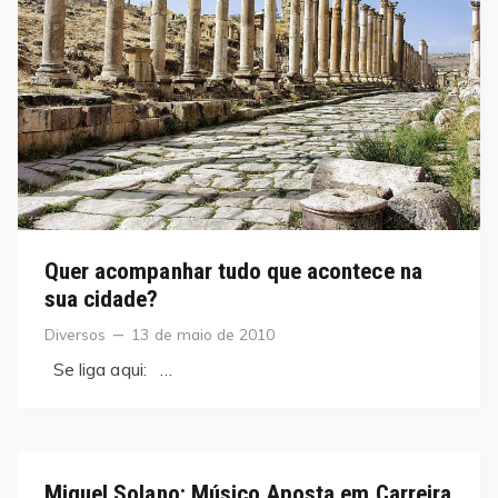
Quer acompanhar tudo que acontece na
sua cidade?
Categories
Posted
Diversos
13 de maio de 2010
on
Se liga aqui: …
Miguel Solano: Músico Aposta em Carreira