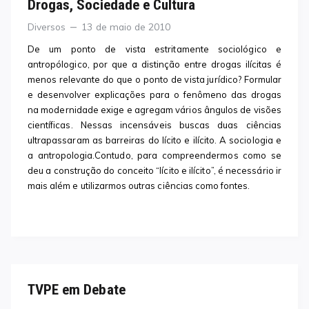
Drogas, Sociedade e Cultura
Categories
Posted
Diversos
13 de maio de 2010
on
De um ponto de vista estritamente sociológico e
antropólogico, por que a distinção entre drogas ilícitas é
menos relevante do que o ponto de vista jurídico? Formular
e desenvolver explicações para o fenômeno das drogas
na modernidade exige e agregam vários ângulos de visões
científicas. Nessas incensáveis buscas duas ciências
ultrapassaram as barreiras do lícito e ilícito. A sociologia e
a antropologia.Contudo, para compreendermos como se
deu a construção do conceito “lícito e ilícito”, é necessário ir
mais além e utilizarmos outras ciências como fontes.
TVPE em Debate