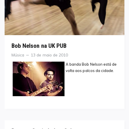
Bob Nelson na UK PUB
Categories
Posted
Música
13 de maio de 2010
on
A banda Bob Nelson está de
volta aos palcos da cidade.