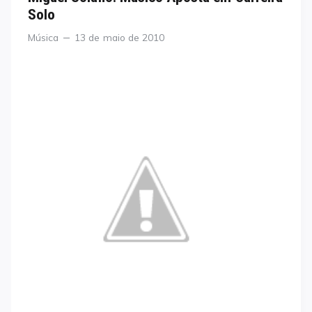
Solo
Categories
Posted
Música
13 de maio de 2010
on